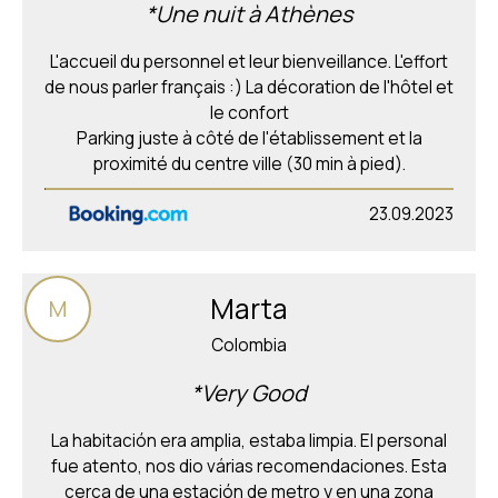
*Une nuit à Athènes
L'accueil du personnel et leur bienveillance. L'effort
de nous parler français :) La décoration de l'hôtel et
le confort
Parking juste à côté de l'établissement et la
proximité du centre ville (30 min à pied).
23.09.2023
Marta
M
Colombia
*Very Good
La habitación era amplia, estaba limpia. El personal
fue atento, nos dio várias recomendaciones. Esta
cerca de una estación de metro y en una zona